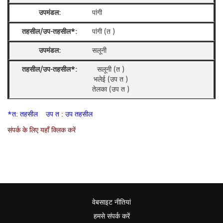
पांगी
पांगी (त )
सलूनी
सलूनी (त )
भलेई (उप त )
तेलका (उप त )
*त: तहसील उप त : उप तहसील
संपर्क के लिए यहाँ क्लिक करें
वेबसाइट नीतियां
हमसे संपर्क करें