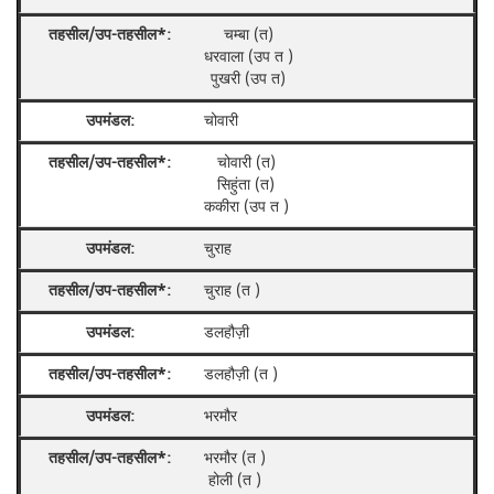
चम्बा (त)
धरवाला (उप त )
पुखरी (उप त)
चोवारी
चोवारी (त)
सिहुंता (त)
ककीरा (उप त )
चुराह
चुराह (त )
डलहौज़ी
डलहौज़ी (त )
भरमौर
भरमौर (त )
होली (त )