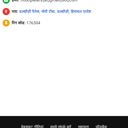
ईमेल:
hotelpalace[at]gmail[dot]com
पता:
डलहौज़ी पैलेस, मोती टीबा, डलहौज़ी, हिमाचल प्रदेश
पिन कोड:
176304
वेबसाइट नीतियां
हमसे संपर्क करें
सहायता
फ़ीडबैक