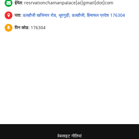
ईमेल:
resrvationchamanpalace[at]gmail[dot]com
पता:
डलहौजी खजियार रोड, धूपगुड़ी, डलहौजी, हिमाचल प्रदेश 176304
पिन कोड:
176304
वेबसाइट नीतियां