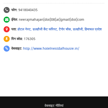
फोन:
9418040435
ईमेल:
neerajmahajan[dot]08[at]gmail[dot]com
पता:
होटल नेस्ट, डलहौजी कैंट फॉरेस्ट, टैगोर चौक, डलहौजी, हिमाचल प्रदेश
पिन कोड:
176305
वेबसाइट:
http://www.hotelnestdalhousie.in/
वेबसाइट नीतियां