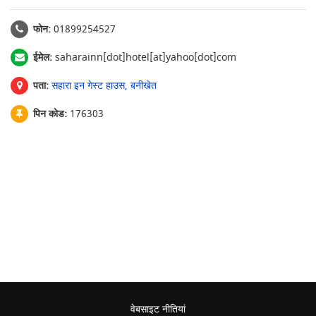
फोन:
01899254527
ईमेल:
saharainn[dot]hotel[at]yahoo[dot]com
पता:
सहारा इन गेस्ट हाउस, बनीखेत
पिन कोड:
176303
वेबसाइट नीतियां