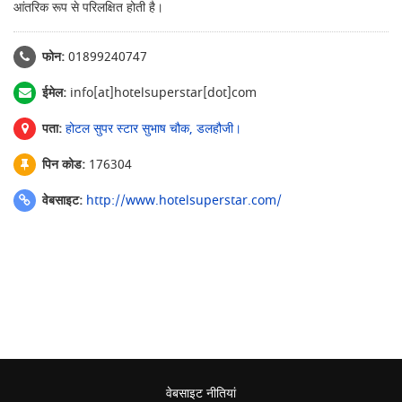
आंतरिक रूप से परिलक्षित होती है।
फोन:
01899240747
ईमेल:
info[at]hotelsuperstar[dot]com
पता:
होटल सुपर स्टार सुभाष चौक, डलहौजी।
पिन कोड:
176304
वेबसाइट:
http://www.hotelsuperstar.com/
वेबसाइट नीतियां