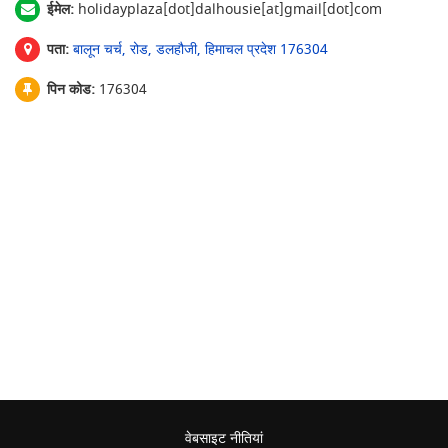
ईमेल:
holidayplaza[dot]dalhousie[at]gmail[dot]com
पता:
बालून चर्च, रोड, डलहौजी, हिमाचल प्रदेश 176304
पिन कोड:
176304
वेबसाइट नीतियां